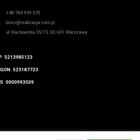
+48 784 959 370
biuro@realizacja.com.pl
ul. Racławicka 35/15, 02-601 Warszawa
P 5213985123
GON 523187723
S 0000993509