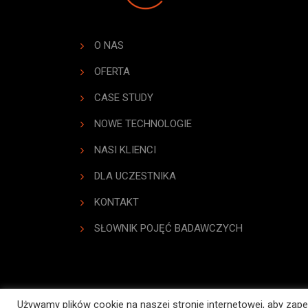
O NAS
OFERTA
CASE STUDY
NOWE TECHNOLOGIE
NASI KLIENCI
DLA UCZESTNIKA
KONTAKT
SŁOWNIK POJĘĆ BADAWCZYCH
Używamy plików cookie na naszej stronie internetowej, aby zape