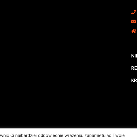
NI
RE
KR
wnić Ci najbardziej odpowiednie wrażenia, zapamiętując Twoje