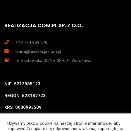
REALIZACJA.COM.PL SP. Z O.O.
+48 784 959 370
biuro@realizacja.com.pl
ul. Racławicka 35/15, 02-601 Warszawa
NIP 5213985123
REGON 523187723
KRS 0000993509
Używamy plików cookie na naszej stronie internetowej, aby
zapewnić Ci najbardziej odpowiednie wrażenia, zapamiętując