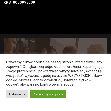
KRS 0000993509
Używamy plików cookie na naszej stronie internetowej, aby
zapewnić Ci najbardziej odpowiednie wrażenia, zapamiętując
Twoje preferencje i powtarzając wizyty. Klikając „Akceptuję
wszystko”, wyrażasz zgodę na użycie WSZYSTKICH plików
cookie. Możesz jednak odwiedzić „Ustawienia plików
cookie”, aby wyrazić kontrolowaną zgodę.
Ustawienia
Akceptuję wszystkie