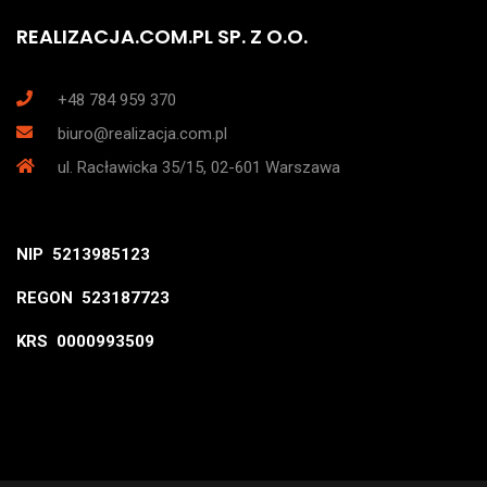
REALIZACJA.COM.PL SP. Z O.O.
+48 784 959 370
biuro@realizacja.com.pl
ul. Racławicka 35/15, 02-601 Warszawa
NIP 5213985123
REGON 523187723
KRS 0000993509