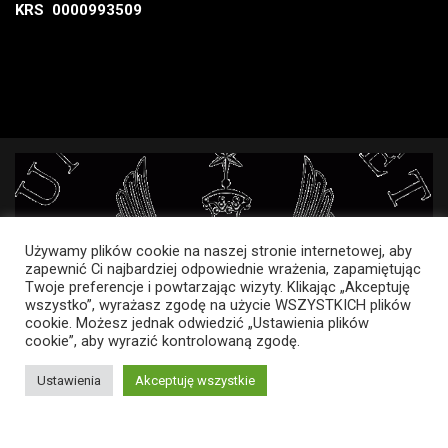
KRS 0000993509
Używamy plików cookie na naszej stronie internetowej, aby
zapewnić Ci najbardziej odpowiednie wrażenia, zapamiętując
Twoje preferencje i powtarzając wizyty. Klikając „Akceptuję
wszystko”, wyrażasz zgodę na użycie WSZYSTKICH plików
cookie. Możesz jednak odwiedzić „Ustawienia plików
cookie”, aby wyrazić kontrolowaną zgodę.
Ustawienia
Akceptuję wszystkie