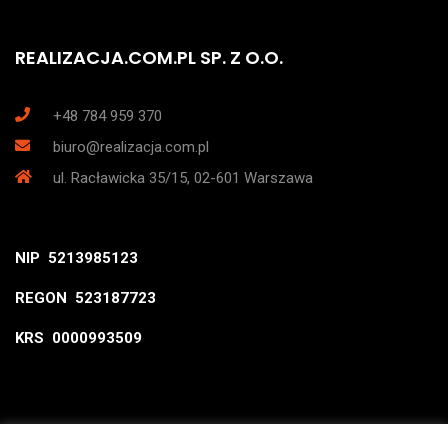
REALIZACJA.COM.PL SP. Z O.O.
+48 784 959 370
biuro@realizacja.com.pl
ul. Racławicka 35/15, 02-601 Warszawa
NIP 5213985123
REGON 523187723
KRS 0000993509