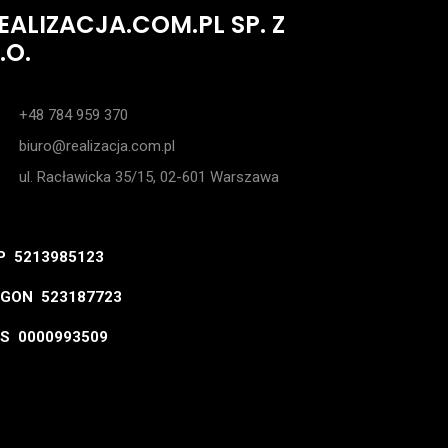
EALIZACJA.COM.PL SP. Z
.O.
+48 784 959 370
biuro@realizacja.com.pl
ul. Racławicka 35/15, 02-601 Warszawa
P 5213985123
GON 523187723
S 0000993509