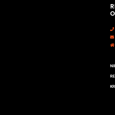
R
O
NI
RE
KR